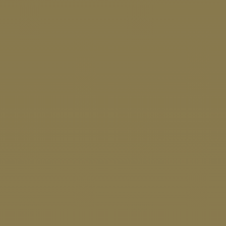
Foto © Stadt Mühlhausen
Beratungstag & Ausstellung zur
Müllvermeidung in der Stadt-
Werkstatt
19.03.2025
Der Abfallwirtschaftsbetrieb Unstrut-Hainich-
Kreis (AWB) lädt am Dienstag, den
25.03.2025, von 10 bis 17 Uhr zum
Beratungstag in die Mühlhäuser Stadt-
Werkstatt (Steinweg 4) ein. Anlass ist
die Ausstellung
„MÜLLArt – Spuren unserer
Wegwerfgesellschaft“
.
Mitarbeiter des AWB stehen für Fragen zur