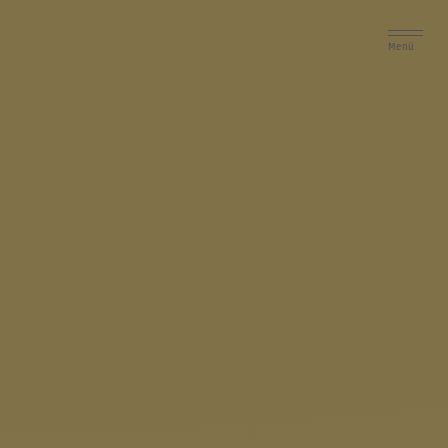
Logo
Menü
Stadt der Zukunft: Ausstellung mit
Informationen zu Projekten der
Smart City Mühlhausen
10.04.2025
Mühlhausen setzt mit einer Vielzahl
innovativer Projekte neue Maßstäbe auf dem
Weg zur „Stadt der Zukunft“. Im Rahmen des
„Modellprojekts Smart Cities“, gefördert vom