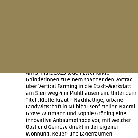
Foto © Freepik
Kletterkraut – Ein Vortrag über
nachhaltige, urbane Landwirtschaft
in Mühlhausen
20.02.2025
Am 3. März 2025 laden zwei junge
Gründerinnen zu einem spannenden Vortrag
über Vertical Farming in die Stadt-Werkstatt
am Steinweg 4 in Mühlhausen ein. Unter dem
Titel „Kletterkraut – Nachhaltige, urbane
Landwirtschaft in Mühlhausen“ stellen Naomi
Grove Wittmann und Sophie Gröning eine
innovative Anbaumethode vor, mit welcher
Obst und Gemüse direkt in der eigenen
Wohnung, Keller- und Lagerräumen