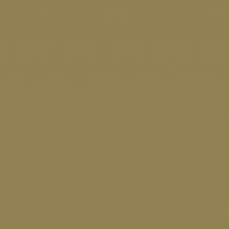
kann es zu kurzen Wartezeiten kommen.
Im Gegensatz zu den Workshops ist keine
Anmeldung erforderlich. Interessierte können
einfach vorbeikommen und ihre Fragen
stellen. Das Angebot ist kostenfrei.
Die nächste darauffolgende Sprechstunde
findet am 15. April 2025 statt.
Foto © Christian Habel/ Pixo
Willkommen im Frei.Handel
04.03.2025
Karolina Bochynek von kaos & company zieht
im Test- & Tauschladen ein.
Als leidenschaftliche Künstlerin hat Karolina