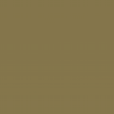
entwickelt sich stetig weiter. Mit dieser
Ausstellung möchten wir transparent
aufzeigen, wie digitale Lösungen das Leben in
Mühlhausen verbessern können“, so
Bürgermeister Jan Riemann.
Die Ausstellung kann während der
Öffnungszeiten der Stadt-Werkstatt, Steinweg
4 in Mühlhausen, besucht werden.
Öffnungszeiten:
Montag bis Donnerstag: 08:00 – 15:30 Uhr
Freitag: 08:00 – 13:00 Uhr
Foto © Stadt Mühlhausen
Der neue Programmflyer ist da:
Vielfältige Angebote der Stadt-