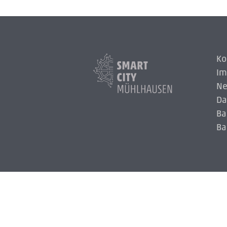
Ko
Im
Ne
Da
Smart
City
Ba
Logo
Ba
Logo