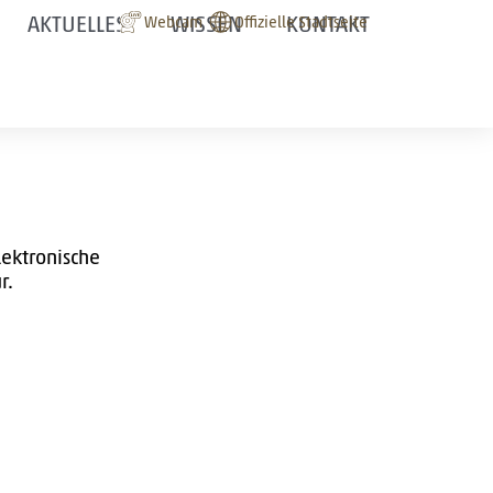
AKTUELLES
WISSEN
KONTAKT
Webcam
Offizielle Stadtseite
Webcam
Smart
City
Logo
Logo
lektronische
r.